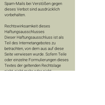
Spam-Mails bei Verstößen gegen
dieses Verbot sind ausdrücklich
vorbehalten.
Rechtswirksamkeit dieses
Haftungsausschlusses
Dieser Haftungsausschluss ist als
Teil des Internetangebotes zu
betrachten, von dem aus auf diese
Seite verwiesen wurde. Sofern Teile
oder einzelne Formulierungen dieses
Textes der geltenden Rechtslage
nicht, nicht mehr oder nicht
vollständig entsprechen sollten,
bleiben die übrigen Teile des
Dokumentes in ihrem Inhalt und ihrer
Gültigkeit davon unberührt.
Quelle:
https://www.e-recht24.de